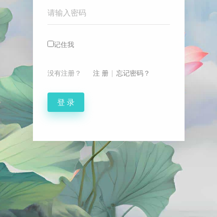
Password
记住我
没有注册？
注 册
|
忘记密码？