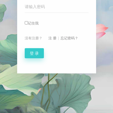
Password
记住我
没有注册？
注 册
|
忘记密码？