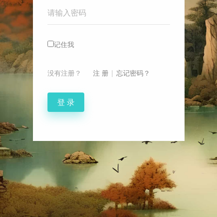
Password
记住我
没有注册？
注 册
|
忘记密码？