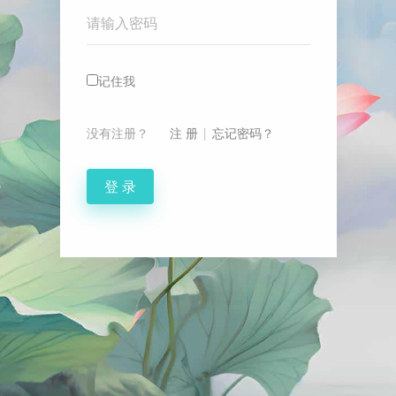
Password
记住我
没有注册？
注 册
|
忘记密码？