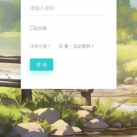
Password
记住我
没有注册？
注 册
|
忘记密码？