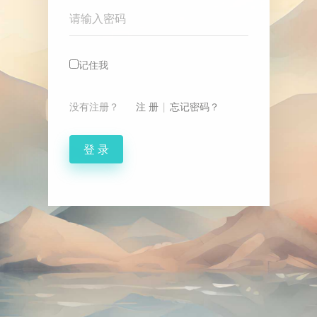
Password
记住我
没有注册？
注 册
|
忘记密码？