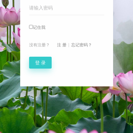
Password
记住我
没有注册？
注 册
|
忘记密码？