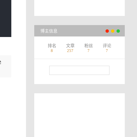
博主信息
排名
文章
粉丝
评论
8
257
7
7
学