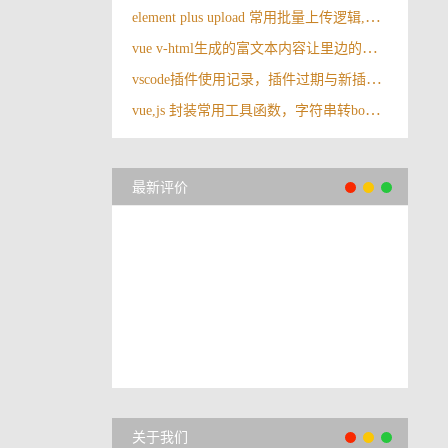
element plus upload 常用批量上传逻辑,批量上传附件，存储json字符串的方式
vue v-html生成的富文本内容让里边的图片最大宽度为100%
vscode插件使用记录，插件过期与新插件对应记录
vue,js 封装常用工具函数，字符串转bool,字符串转数字
最新评价
关于我们