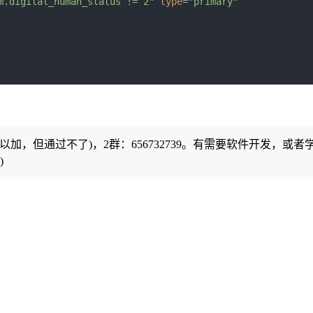
m.digital_human_status != 2"
type
=
"primary"
可以加，但通过不了)，2群：656732739。有需要软件开发，或者
)