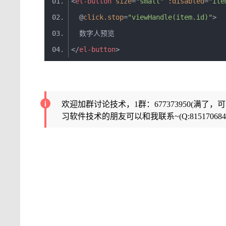
<
el-button
size
=
"small"
:
disabled
=
"ite
  @
click
.
stop
=
"viewHandle(item.id)"
>
  数字人预览
</
el-button
>
欢迎加群讨论技术，1群：677373950(满了，
习软件技术的朋友可以和我联系~(Q:815170684