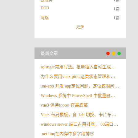
DDD
1篇
网络
1篇
更多
最新文章
sqlsugar常用写法。批量插入自动生成雪花id返回雪花id。更新指定的字段
为什么要用vuex,pinia这类状态管理和直接封装全局方法来使用有什么区别么？有什么好处呢？
uni-app 开发 app定位问题，定位权限问题，权限申请里边没有定位的选项，地图 。
Windows 系统中 PowerShell 中批量删除指定后缀的文件，比如删除vue3打包生成的.vue.js
vue3 保持footer 在最底部
Vue3 布局模板，含 Tab 切换、卡片布局、好看的渐变色搭配
windows server 端口占用排查， 80端口被占用解决
.net linq在内存中多字段排序