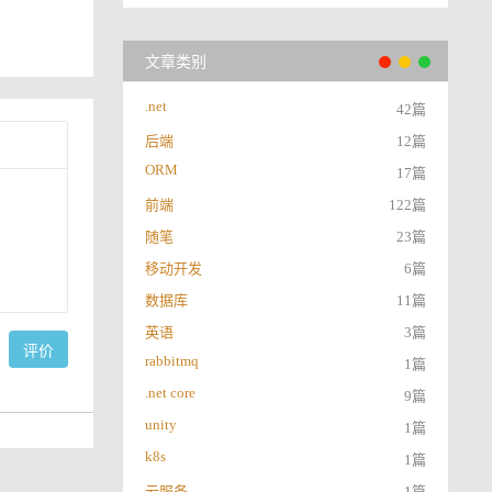
文章类别
.net
42篇
后端
12篇
ORM
17篇
前端
122篇
随笔
23篇
移动开发
6篇
数据库
11篇
英语
3篇
评价
rabbitmq
1篇
.net core
9篇
unity
1篇
k8s
1篇
云服务
1篇