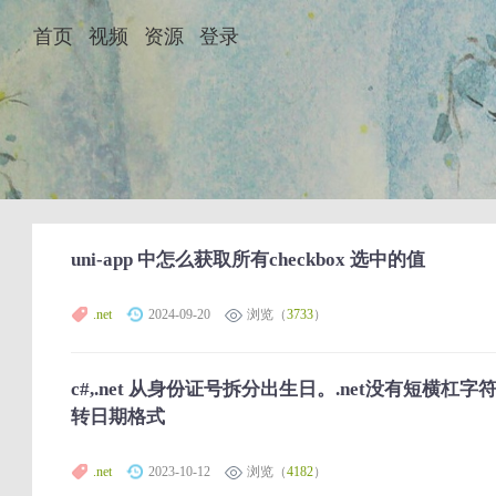
首页
视频
资源
登录
uni-app 中怎么获取所有checkbox 选中的值
.net
2024-09-20
浏览（
3733
）
c#,.net 从身份证号拆分出生日。.net没有短横
转日期格式
.net
2023-10-12
浏览（
4182
）